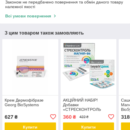
Законом не передбачено повернення та обмін даного товару
належної якості
Всі умови повернення
З цим товаром також замовляють
Крем Дермофібразе
АКЦІЙНИЙ НАБІР!
Саш
Georg BioSystems
Добавки
Магн
«СТРЕСКОНТРОЛЬ
BioS
МАГНІЙ + В6» та
627
360
318
₴
₴
422 ₴
«ІМУВІТЦИНК» Georg
BioSystems
Купити
Купити