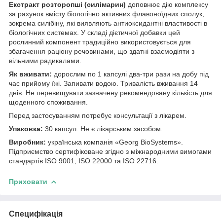
Екстракт розторопші (силімарин)
доповнює дію комплексу
за рахунок вмісту біологічно активних флавоноїдних сполук,
зокрема силібіну, які виявляють антиоксидантні властивості в
біологічних системах. У складі дієтичної добавки цей
рослинний компонент традиційно використовується для
збагачення раціону речовинами, що здатні взаємодіяти з
вільними радикалами.
Як вживати:
дорослим по 1 капсулі два-три рази на добу під
час прийому їжі. Запивати водою. Тривалість вживання 14
днів. Не перевищувати зазначену рекомендовану кількість для
щоденного споживання.
Перед застосуванням потребує консультації з лікарем.
Упаковка:
30 капсул. Не є лікарським засобом.
Виробник:
українська компанія «Georg BioSystems».
Підприємство сертифіковане згідно з міжнародними вимогами
стандартів ISO 9001, ISO 22000 та ISO 22716.
Приховати
Специфікація