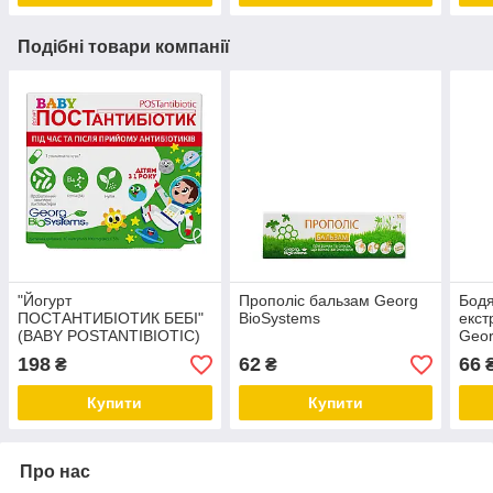
Подібні товари компанії
"Йогурт
Прополіс бальзам Georg
Бодя
ПОСТАНТИБІОТИК БЕБІ"
BioSystems
екст
(BABY POSTANTIBIOTIC)
Geor
Georg BioSystems
198
62
66
₴
₴
Купити
Купити
Про нас