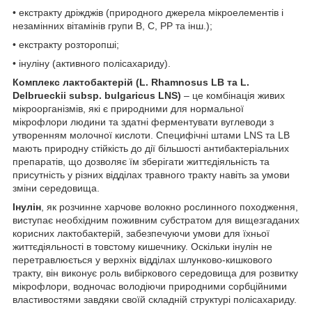
• екстракту дріжджів (природного джерела мікроелементів і
незамінних вітамінів групи В, С, РР та інш.);
• екстракту розторопші;
• інуліну (активного полісахариду).
Комплекс лактобактерій (L. Rhamnosus LB та L.
Delbrueckii subsp. bulgaricus LNS)
– це комбінація живих
мікроорганізмів, які є природними для нормальної
мікрофлори людини та здатні ферментувати вуглеводи з
утворенням молочної кислоти. Специфічні штами LNS та LB
мають природну стійкість до дії більшості антибактеріальних
препаратів, що дозволяє їм зберігати життєдіяльність та
присутність у різних відділах травного тракту навіть за умови
зміни середовища.
Інулін
, як розчинне харчове волокно рослинного походження,
виступає необхідним поживним субстратом для вищезгаданих
корисних лактобактерій, забезпечуючи умови для їхньої
життєдіяльності в товстому кишечнику. Оскільки інулін не
перетравлюється у верхніх відділах шлунково-кишкового
тракту, він виконує роль вибіркового середовища для розвитку
мікрофлори, водночас володіючи природними сорбційними
властивостями завдяки своїй складній структурі полісахариду.