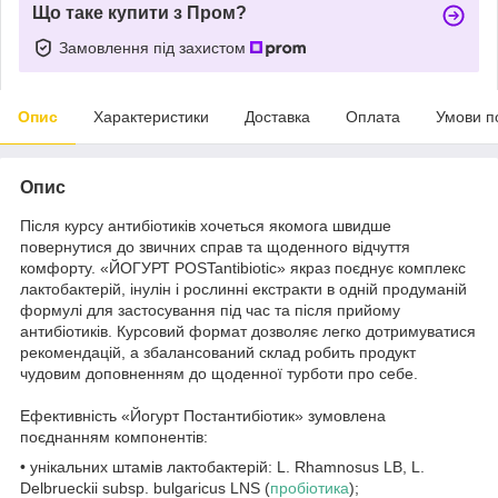
Що таке купити з Пром?
Замовлення під захистом
Опис
Характеристики
Доставка
Оплата
Умови п
Опис
Після курсу антибіотиків хочеться якомога швидше
повернутися до звичних справ та щоденного відчуття
комфорту. «ЙОГУРТ POSTantibiotic» якраз поєднує комплекс
лактобактерій, інулін і рослинні екстракти в одній продуманій
формулі для застосування під час та після прийому
антибіотиків. Курсовий формат дозволяє легко дотримуватися
рекомендацій, а збалансований склад робить продукт
чудовим доповненням до щоденної турботи про себе.
Ефективність «Йогурт Постантибіотик» зумовлена
поєднанням компонентів:
• унікальних штамів лактобактерій: L. Rhamnosus LВ, L.
Delbrueckii subsp. bulgaricus LNS (
пробіотика
);