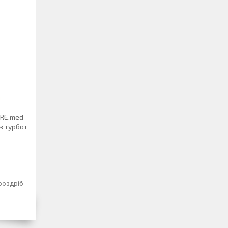
URE.med
з турбот
 роздріб