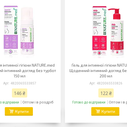
я інтимної гігієни NATURE.med
Гель для інтимної гігієни NAT
й інтимний догляд без турбот
Щоденний інтимний догляд бе
150 мл
200 мл
4820065533857
4820065533826
146 ₴
122 ₴
Оптом і в роздріб
Оптом і в
о відправки
Готово до відправки
Купити
Купити