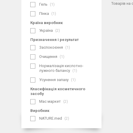
Гель
1
Пінка
1
Країна виробник
Україна
2
Призначення і результат
Заспокоєння
1
Очищення
1
Нормалізація кислотно-
лужного балансу
1
Усунення запаху
1
Класифікація косметичного
засобу
Мас маркет
2
Виробник
NATURE.med
2