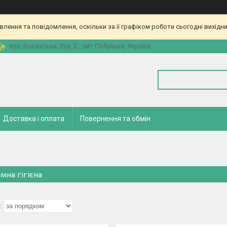
ення та повідомлення, оскільки за її графіком роботи сьогодні вихідн
вул. Вокзальна, буд. 3., смт Побузьке, Україна
Доставка і оплата
Повернення та обмін
мна гігієна