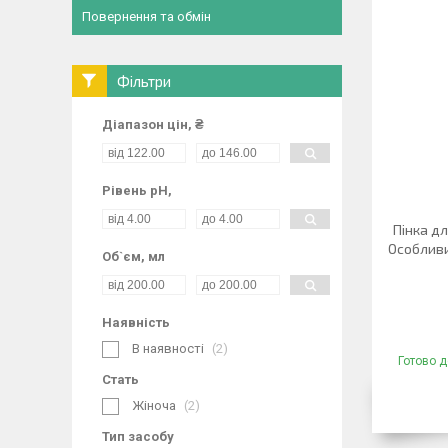
Повернення та обмін
Фільтри
Діапазон цін, ₴
Рівень pH,
Пінка дл
Особливи
Об`єм, мл
Наявність
В наявності
2
Готово д
Стать
Жіноча
2
Тип засобу