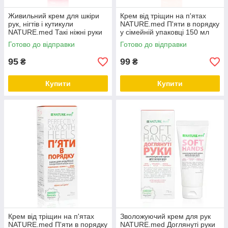
Живильний крем для шкіри
Крем від тріщин на п'ятах
рук, нігтів і кутикули
NATURE.med П'яти в порядку
NATURE.med Такі ніжні руки
у сімейній упаковці 150 мл
150 мл
Готово до відправки
Готово до відправки
95
99
₴
₴
Купити
Купити
Крем від тріщин на п'ятах
Зволожуючий крем для рук
NATURE.med П'яти в порядку
NATURE.med Доглянуті руки