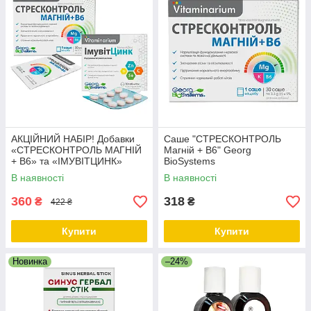
АКЦІЙНИЙ НАБІР! Добавки
Саше "СТРЕСКОНТРОЛЬ
«СТРЕСКОНТРОЛЬ МАГНІЙ
Магній + В6" Georg
+ В6» та «ІМУВІТЦИНК»
BioSystems
Georg BioSystems
В наявності
В наявності
360
318
₴
₴
422 ₴
Купити
Купити
Новинка
–24%