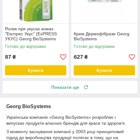
Ролик при укусах комах
"Експрес Укус" (ExPRESS
Крем Дермофібразе Georg
УКУС) Georg BioSystems
BioSystems
Готово до відправки
Готово до відправки
87
627
₴
₴
Купити
Купити
Показати ще
Georg BioSystems
Українська компанія «Georg BioSystems» розробляє і
випускає продукти власних брендів для краси та здоров’я.
З моменту заснування компанії у 2003 році принциповий
підхід до виробництва продукції полягає в тому, що на