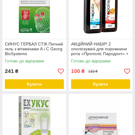
СИНУС ГЕРБАЛ СТІК Питний
АКЦІЙНИЙ НАБІР! 2
гель з вітамінами А і С Georg
ополіскувачі для порожнини
BioSystems
рота «Прополіс Пародонт» +
«Прополіс Вайт» за
Готово до відправки
Готово до відправки
ЗНИЖЕНОЮ ЦІНОЮ
241
100
₴
₴
132 ₴
Купити
Купити