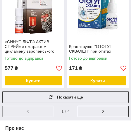
«СИНУС ЛІФТ® АКТИВ
СПРЕЙ» з екстрактом
Краплі вушні "ОТОГУТ
цикламену європейського
СКВАЛЕН" при отитах
спрей назальний дозований
Готово до відправки
Готово до відправки
Georg BioSystems
577
171
₴
₴
Купити
Купити
Показати ще
1
/ 4
Про нас