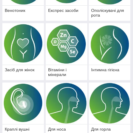
Венотоник
Експрес засоби
Ополіскувачі для
рота
Засіб для жінок
Вітаміни і
Інтимна гігієна
мінерали
Краплі вушні
Для носа
Для горла