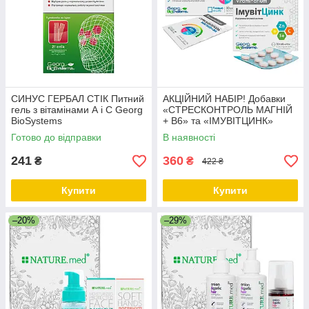
СИНУС ГЕРБАЛ СТІК Питний
АКЦІЙНИЙ НАБІР! Добавки
гель з вітамінами А і С Georg
«СТРЕСКОНТРОЛЬ МАГНІЙ
BioSystems
+ В6» та «ІМУВІТЦИНК»
Georg BioSystems
Готово до відправки
В наявності
241
360
₴
₴
422 ₴
Купити
Купити
–20%
–29%