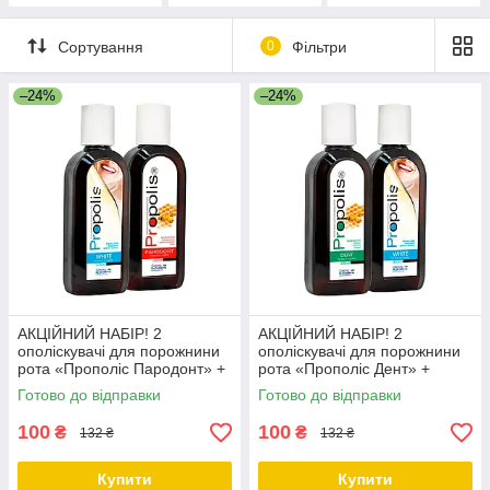
Сортування
0
Фільтри
–24%
–24%
АКЦІЙНИЙ НАБІР! 2
АКЦІЙНИЙ НАБІР! 2
ополіскувачі для порожнини
ополіскувачі для порожнини
рота «Прополіс Пародонт» +
рота «Прополіс Дент» +
«Прополіс Вайт» за
«Прополіс Вайт» за
Готово до відправки
Готово до відправки
ЗНИЖЕНОЮ ЦІНОЮ
ЗНИЖЕНОЮ ЦІНОЮ
100
100
₴
₴
132 ₴
132 ₴
Купити
Купити