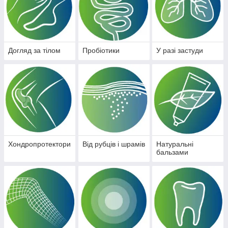
Догляд за тілом
Пробіотики
У разі застуди
Хондропротектори
Від рубців і шрамів
Натуральні
бальзами