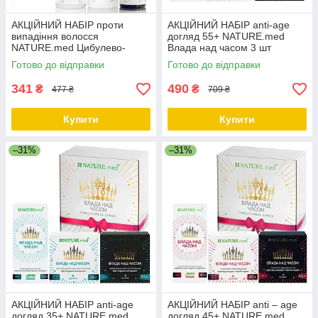
АКЦІЙНИЙ НАБІР проти
АКЦІЙНИЙ НАБІР anti-age
випадіння волосся
догляд 55+ NATURE.med
NATURE.med Цибулево-
Влада над часом 3 шт
часниковий комплекс.3 шт
Готово до відправки
Готово до відправки
341
490
₴
₴
477 ₴
709 ₴
Купити
Купити
–31%
–31%
АКЦІЙНИЙ НАБІР anti-age
АКЦІЙНИЙ НАБІР anti – age
догляд 35+ NATURE.med
догляд 45+ NATURE.med