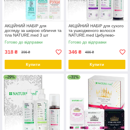
АКЦІЙНИЙ НАБІР для
АКЦІЙНИЙ НАБІР для сухого
догляду за шкірою обличчя та
та ушкодженого волосся
тіла NATURE.med 3 шт
NATURE.med Цибулево-
часниковий комплекс 3 шт
Готово до відправки
Готово до відправки
318
346
₴
₴
396 ₴
486 ₴
Купити
Купити
–29%
–31%