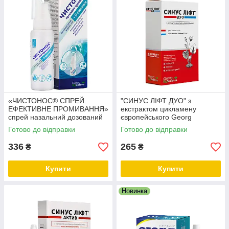
«ЧИСТОНОС® СПРЕЙ.
"СИНУС ЛІФТ ДУО" з
ЕФЕКТИВНЕ ПРОМИВАННЯ»
екстрактом цикламену
спрей назальний дозований
європейського Georg
Georg BioSystems 120 мл
BioSystems
Готово до відправки
Готово до відправки
336
265
₴
₴
Купити
Купити
Новинка