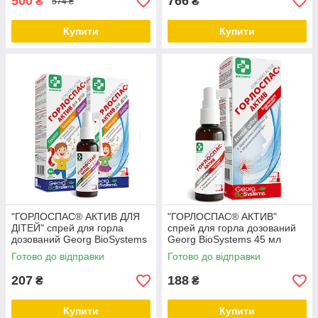
500
766
₴
₴
574 ₴
Купити
Купити
"ГОРЛОСПАС® АКТИВ ДЛЯ
"ГОРЛОСПАС® АКТИВ"
ДІТЕЙ" спрей для горла
спрей для горла дозований
дозований Georg BioSystems
Georg BioSystems 45 мл
45 мл
Готово до відправки
Готово до відправки
207
188
₴
₴
Купити
Купити