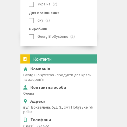
Україна
2
Для поліпшення
сну
2
Виробник
Georg BioSystems
2
Контакти
Georg BioSystems - продукти для краси
та здоров'я
Олена
вул. Вокзальна, буд. 3., смт Побузьке, Ук
раїна
0 (800) 50-11-61