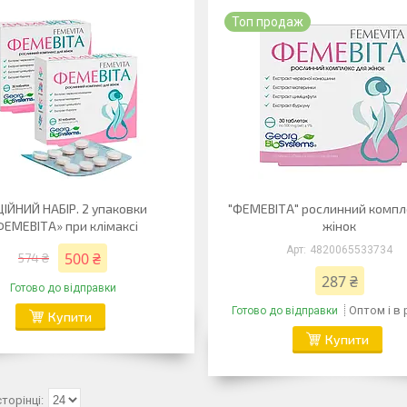
Топ продаж
ІЙНИЙ НАБІР. 2 упаковки
"ФЕМЕВІТА" рослинний компл
ФЕМЕВІТА» при клімаксі
жінок
4820065533734
500 ₴
574 ₴
287 ₴
Готово до відправки
Оптом і в
Готово до відправки
Купити
Купити