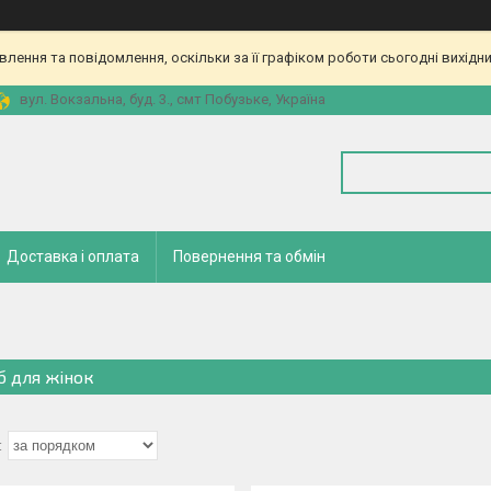
ення та повідомлення, оскільки за її графіком роботи сьогодні вихідн
вул. Вокзальна, буд. 3., смт Побузьке, Україна
Доставка і оплата
Повернення та обмін
іб для жінок