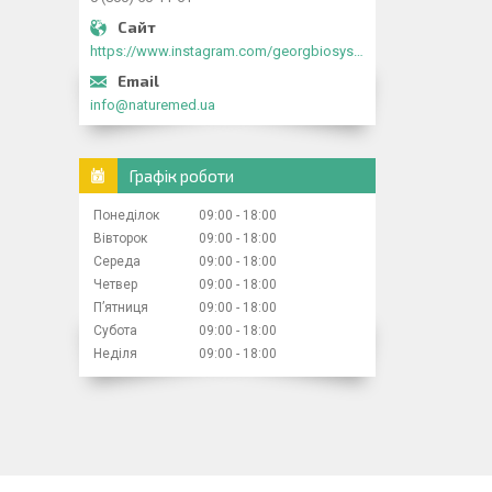
https://www.instagram.com/georgbiosystems_ua/
info@naturemed.ua
Графік роботи
Понеділок
09:00
18:00
Вівторок
09:00
18:00
Середа
09:00
18:00
Четвер
09:00
18:00
Пʼятниця
09:00
18:00
Субота
09:00
18:00
Неділя
09:00
18:00