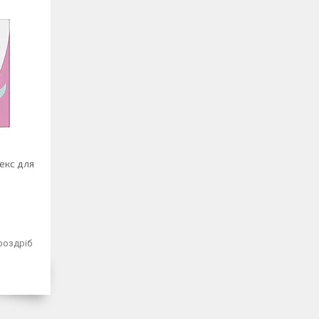
екс для
 роздріб