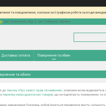
ення та повідомлення, оскільки за її графіком роботи сьогодні вихідн
вул. Вокзальна, буд. 3., смт Побузьке, Україна
Доставка і оплата
Повернення та обмін
ернення та обмін
но до
Закону «Про захист прав споживачів»
, компанія може відмовити в 
до
переліку непродовольчих товарів
, що не підлягають поверненню та о
анні замовлення Покупець зобов’язується перевірити якість і кількість 