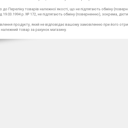
о до Переліку товарів належної якості, що не підлягають обміну (повер
ід 19.03.1994 р. № 172, не підлягають обміну (поверненню), зокрема, дієт
явлення продукту, який не відповідає вашому замовленню при його отрима
 належний товар за рахунок магазину.