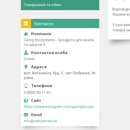
Повернення та обмін
Відповідн
України в
Контакти
У разі ви
товару на
Georg BioSystems - продукти для краси
та здоров'я
Олена
вул. Вокзальна, буд. 3., смт Побузьке, Ук
раїна
0 (800) 50-11-61
https://www.instagram.com/georgbiosystems_ua/
info@naturemed.ua