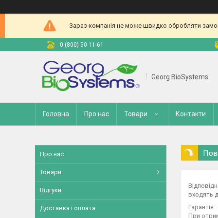
Зараз компанія не може швидко обробляти замовл
0 (800) 50-11-61
Georg BioSystems
Головна
Про нас
Товари
Контакти
Пов
Про нас
Товари
Відповід
Відгуки
входять 
Гарантія:

Доставка і оплата
При отрим