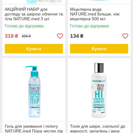
АКЦІЙНИЙ НАБІР для
Міцелярна вода
догляду за шкірою обличчя та
NATURE.med Більше, ніж
тіла NATURE.med 3 шт
міцелярна 500 мл
Готово до відправки
Готово до відправки
318
134
₴
₴
396 ₴
Купити
Купити
Гель для умивання і пілінгу
Тонік для шкіри, схильної до
NATURE.med Пора чистих пір
жирності, запалень і акне