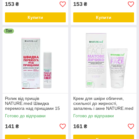
153
153
₴
₴
Купити
Купити
Топ
Ролик від прищів
Крем для шкіри обличчя,
NATURE.med Швидка
схильної до жирності,
перемога над прищами 15
запалень і акне NATURE.med
мл
Матове личико 50 мл
Готово до відправки
Готово до відправки
141
161
₴
₴