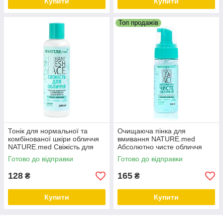
Купити
Купити
Топ продажів
Тонік для нормальної та
Очищаюча пінка для
комбінованої шкіри обличчя
вмивання NATURE.med
NATURE.med Свіжість для
Абсолютно чисте обличчя
обличчя 200 мл
150 мл
Готово до відправки
Готово до відправки
128
165
₴
₴
Купити
Купити