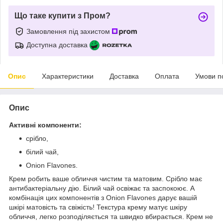
Що таке купити з Пром?
Замовлення під захистом
Доступна доставка
Опис
Характеристики
Доставка
Оплата
Умови п
Опис
Активні компоненти:
срібло,
білий чай,
Onion Flavones.
Крем робить ваше обличчя чистим та матовим. Срібло має
антибактеріальну дію. Білий чай освіжає та заспокоює. А
комбінація цих компонентів з Onion Flavones дарує вашій
шкірі матовість та свіжість! Текстура крему матує шкіру
обличчя, легко розподіляється та швидко вбирається. Крем не