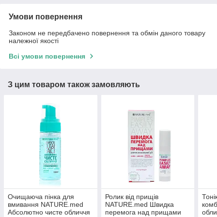
Умови повернення
Законом не передбачено повернення та обмін даного товару
належної якості
Всі умови повернення
З цим товаром також замовляють
Очищаюча пінка для
Ролик від прищів
Тоні
вмивання NATURE.med
NATURE.med Швидка
комб
Абсолютно чисте обличчя
перемога над прищами
обл