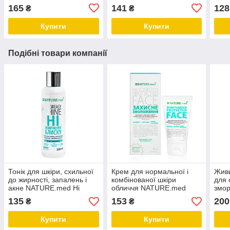
150 мл
15 мл
Свіж
165
141
128
₴
₴
мл
Купити
Купити
Подібні товари компанії
Тонік для шкіри, схильної
Крем для нормальної і
Живи
до жирності, запалень і
комбінованої шкіри
для 
акне NATURE.med Ні
обличчя NATURE.med
змо
жирному блиску 200 мл
Захисне зволоження 50
NAT
135
153
200
₴
₴
мл
часо
Купити
Купити