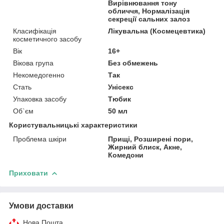
Вирівнювання тону
обличчя, Нормалізація
секреції сальних залоз
Класифікація
Лікувальна (Космецевтика)
косметичного засобу
Вік
16+
Вікова група
Без обмежень
Некомедогенно
Так
Стать
Унісекс
Упаковка засобу
Тюбик
Об`єм
50 мл
Користувальницькі характеристики
Проблема шкіри
Прищі, Розширені пори,
Жирний блиск, Акне,
Комедони
Приховати
Умови доставки
Нова Пошта