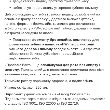
дарує свіжість подиху протягом тривалого часу,
забезпечує профілактику утворення зубного нальоту.
Цей
ополіскувач для зубів
і свіжості подиху розроблений на
основі екстракту прополісу. Додатково включає
фторид
натрію, фермент бромелайн, комплекс для розчинення
зубного нальоту «PW», ефірні олії чайного дерева і лимону,
екстракти календули та шавлії.
Поєднання
ферменту бромелайна, комплексу для
розчинення зубного нальоту «PW», ефірних олій
чайного дерева і лимону
володіє вираженим ефектом
збереження білизни зубів після професійного
відбілювання зубів.
«Прополіс Вайт» – це
ополіскувач для рота без спирту і
ментолу
. Призначений для полоскання порожнини рота після
вживання кави, чаю, тютюну, червоного вина.
Тримайте ротову порожнину здоровою, а подих свіжим!
Упаковка:
флакон 250 мл.
Виробник:
українська компанія «Georg BioSystems».
Підприємство сертифіковане згідно з міжнародними вимогами
стандартів ISO 9001, ISO 22000 та ISO 22716.