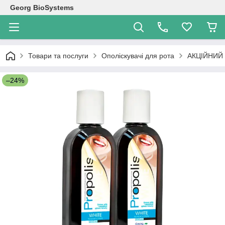
Georg BioSystems
Товари та послуги
Ополіскувачі для рота
АКЦІЙНИЙ 
–24%