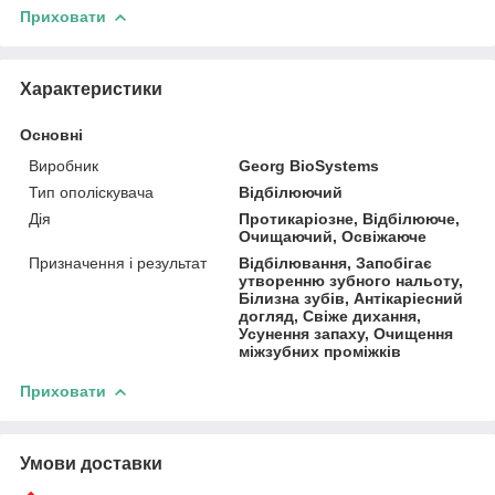
Приховати
Характеристики
Основні
Виробник
Georg BioSystems
Тип ополіскувача
Відбілюючий
Дія
Протикаріозне, Відбілююче,
Очищаючий, Освіжаюче
Призначення і результат
Відбілювання, Запобігає
утворенню зубного нальоту,
Білизна зубів, Антікаріесний
догляд, Свіже дихання,
Усунення запаху, Очищення
міжзубних проміжків
Приховати
Умови доставки