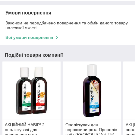
Умови повернення
Законом не передбачено повернення та обмін даного товару
належної якості
Всі умови повернення
Подібні товари компанії
АКЦІЙНИЙ НАБІР! 2
Ополіскувач для
АКЦ
ополіскувачі для
порожнини рота Прополіс
опол
порожнини рота
вайт (PROPOLIS WHITЕ)
поро