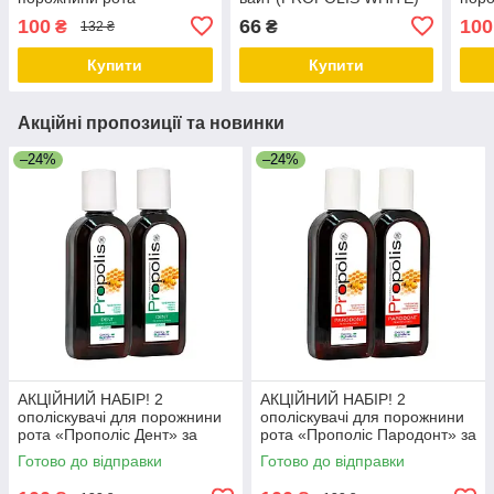
«Прополіс Дент» +
Georg BioSystems
«Про
100
66
100
₴
₴
132 ₴
«Прополіс Пародонт» за
«Про
ЗНИЖЕНОЮ ЦІНОЮ
ЗНИ
Купити
Купити
Акційні пропозиції та новинки
–24%
–24%
АКЦІЙНИЙ НАБІР! 2
АКЦІЙНИЙ НАБІР! 2
ополіскувачі для порожнини
ополіскувачі для порожнини
рота «Прополіс Дент» за
рота «Прополіс Пародонт» за
ЗНИЖЕНОЮ ЦІНОЮ
ЗНИЖЕНОЮ ЦІНОЮ
Готово до відправки
Готово до відправки