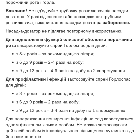
порожнини рота і горла.
Важливо!
Не від'єднуйте трубочку-розпилювач від насадки-
дозатора. У разі від'єднання або пошкодження трубочки-
розпилювача, використання насадки-дозатора
заборонено.
Насадка-дозатор не підлягає повторному використанню.
Для відновлення функцій слизової оболонки порожнини
рота
використовуйте спрей Горлоспас для дітей:
з 3-х років – за рекомендацією лікаря;
з 6 до 9 років – 2-4 рази на добу;
з 9 до 12 років – 4-6 разів на добу по 2 впорскування.
Для профілактики інфекцій
застосовуйте
спрей Горлоспас
для дітей:
з 3-х років – за рекомендацією лікаря;
з 6 до 9 років – 2 рази на добу;
з 9 до 12 років – 3-4 рази на добу по 1 впорскуванню.
Для попередження поширення інфекції не слід користуватися
одним флаконом кільком особам. Не можна застосовувати
цей засіб особам із індивідуальною підвищеною чутливістю до
його компонентів.