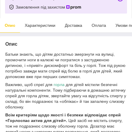
Замовлення під захистом
Опис
Характеристики
Доставка
Оплата
Умови п
Опис
Батьки знають, що дітям достатньо змерзнути на вулиці,
промочити ноги в калюжі чи погратися з застудженою
дитиною, і «привіт» дискомфорт та біль у горлі. Тож під рукою
потрібно завжди мати спрей від болю в горлі для дітей, який
допоможе вже при перших симптомах.
Важливо, щоб спреї для
горла
для дітей містили безпечні
натуральні компоненти. Тому підбираючи в домашню аптечку
спрей для горла дітям, звертайте увагу на відсутність спирту у
складі, бо він подразнює та «обпікає» й так запалену слизову
оболонку.
Всім критеріям щодо якості і безпеки відповідає спрей
«Горлоспас актив для дітей».
Цей засіб не містить спирту,
тож не подразнює слизову оболонку горла. Дозатор має
довгий носик з широким кутом розпилення, який доставляє