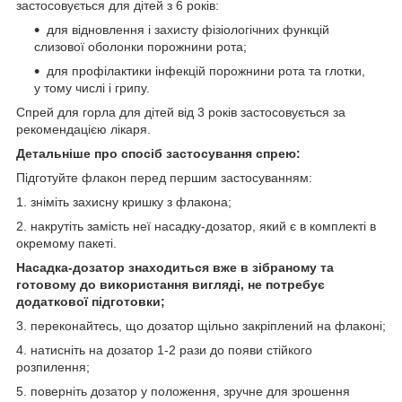
застосовується для дітей з 6 років:
для відновлення і захисту фізіологічних функцій
слизової оболонки порожнини рота;
для профілактики інфекцій порожнини рота та глотки,
у тому числі і грипу.
Спрей для горла для дітей від 3 років застосовується за
рекомендацією лікаря.
Детальніше про спосіб застосування спрею:
Підготуйте флакон перед першим застосуванням:
1. зніміть захисну кришку з флакона;
2. накрутіть замість неї насадку-дозатор, який є в комплекті в
окремому пакеті.
Насадка-дозатор знаходиться вже в зібраному та
готовому до використання вигляді, не потребує
додаткової підготовки;
3. переконайтесь, що дозатор щільно закріплений на флаконі;
4. натисніть на дозатор 1-2 рази до появи стійкого
розпилення;
5. поверніть дозатор у положення, зручне для зрошення