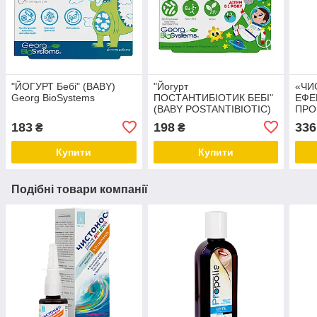
"ЙОГУРТ Бебі" (BABY)
"Йогурт
«ЧИ
Georg BioSystems
ПОСТАНТИБІОТИК БЕБІ"
ЕФЕ
(BABY POSTANTIBIOTIC)
ПРО
Georg BioSystems
наза
183
198
336
₴
₴
Geor
Купити
Купити
Подібні товари компанії