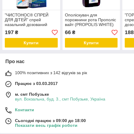
"ЧИСТОНОС® СПРЕЙ
Ополіскувач для
"ГО
ДЛЯ ДІТЕЙ" спрей
порожнини рота Прополіс
спре
назальний дозований
вайт (PROPOLIS WHITЕ)
дозо
Georg BioSystems 30мл
Georg BioSystems
BioS
197
66
188
₴
₴
Купити
Купити
Про нас
100% позитивних з 142 відгуків за рік
Працює з 03.03.2017
м. смт Побузьке
вул. Вокзальна, буд. 3., смт Побузьке, Україна
Контакти
Сьогодні працює з 09:00 до 18:00
Показати весь графік роботи