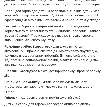
діючі речовини безпосередньо в осередок запалення в горлі.
Спрей для горла для дітей «Горлоспас актив для дітей» має
широкий спектр антисептичної дії і місцевознеболювальний
ефект завдяки активним натуральним компонентам у складі:
Ізотонічний розчин морської солі
сприяє підтримці
нормального фізіологічного стану слизової оболонки, змиває
віруси і бактерії. Має місцеву протизапальну дію, сприяє
підвищенню місцевого імунітету.
Колоїдне срібло
і хлоргексидин
діють як потужні
антисептики широкого спектра дії. Мають противірусну дію,
захищають від застудних інфекцій. Дія іонів срібла сприяє
відновленню пошкоджених тканин, а також нормалізації явищ,
викликаних запальним процесом.
Шавлія і календула
мають дезінфікувальну і протизапальну
дію.
Ефірні олії евкаліпту і м'яти
забезпечують місцеву
знеболювальну дію, пом'якшують відчуття дискомфорту і
сухості.
Гліцерин
застосовується як пом'якшуючий засіб.
Дитячий спрей для горла «Горлоспас актив для дітей»