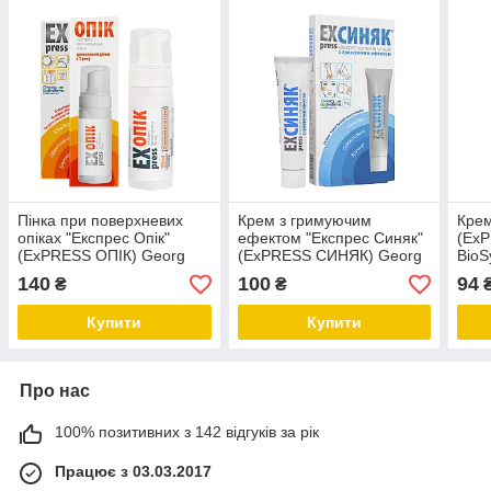
Пінка при поверхневих
Крем з гримуючим
Крем
опіках "Експрес Опік"
ефектом "Експрес Синяк"
(Ex
(ExPRESS ОПІК) Georg
(ExPRESS СИНЯК) Georg
BioS
BioSystems
BioSystems
140
100
94
₴
₴
Купити
Купити
Про нас
100% позитивних з 142 відгуків за рік
Працює з 03.03.2017