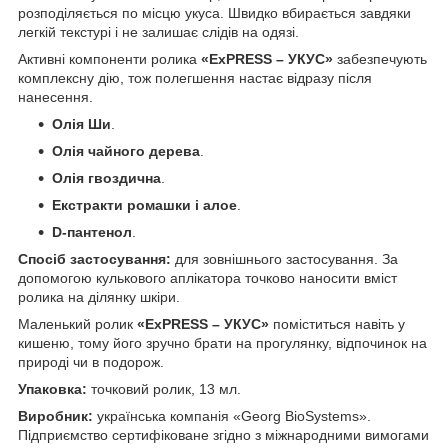
розподіляється по місцю укуса. Швидко вбирається завдяки
легкій текстурі і не залишає слідів на одязі.
Активні компоненти ролика
«ExPRESS – УКУС»
забезпечують
комплексну дію, тож полегшення настає відразу після
нанесення.
Олія Ши
.
Олія чайного дерева
.
Олія гвоздична
.
Екстракти ромашки і алое
.
D-пантенол
.
Спосіб застосування:
для зовнішнього застосування. За
допомогою кулькового аплікатора точково наносити вміст
ролика на ділянку шкіри.
Маленький ролик
«ExPRESS – УКУС»
поміститься навіть у
кишеню, тому його зручно брати на прогулянку, відпочинок на
природі чи в подорож.
Упаковка:
точковий ролик, 13 мл.
Виробник:
українська компанія «Georg BioSystems».
Підприємство сертифіковане згідно з міжнародними вимогами