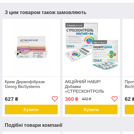
З цим товаром також замовляють
Крем Дермофібразе
АКЦІЙНИЙ НАБІР!
Проп
Georg BioSystems
Добавки
BioS
«СТРЕСКОНТРОЛЬ
МАГНІЙ + В6» та
627
360
62
₴
₴
422 ₴
«ІМУВІТЦИНК» Georg
BioSystems
Купити
Купити
Подібні товари компанії