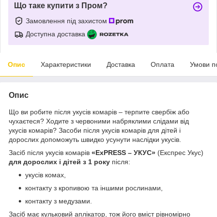
Що таке купити з Пром?
Замовлення під захистом
Доступна доставка
Опис
Характеристики
Доставка
Оплата
Умови п
Опис
Що ви робите після укусів комарів – терпите свербіж або
чухаєтеся? Ходите з червоними набряклими слідами від
укусів комарів? Засоби після укусів комарів для дітей і
дорослих допоможуть швидко усунути наслідки укусів.
Засіб після укусів комарів
«ExPRESS – УКУС»
(Експрес Укус)
для дорослих і дітей з 1 року
після:
укусів комах,
контакту з кропивою та іншими рослинами,
контакту з медузами.
Засіб має кульковий аплікатор, тож його вміст рівномірно