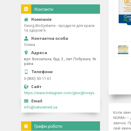
Контакти
Georg BioSystems - продукти для краси
та здоров'я
Олена
вул. Вокзальна, буд. 3., смт Побузьке, Ук
раїна
0 (800) 50-11-61
https://www.instagram.com/georgbiosystems_ua/
info@naturemed.ua
Коли звич
NORM» – д
звичок. П
Графік роботи
свій звич