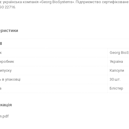
:
українська компанія «Georg BioSystems». Підприємство сертифіковане 
ISO 22716.
еристики
І
к
Georg Bio
виробник
Україна
ипуску
Капсули
ь в упаковці
30 шт.
а
Блістер
кація
m.pdf