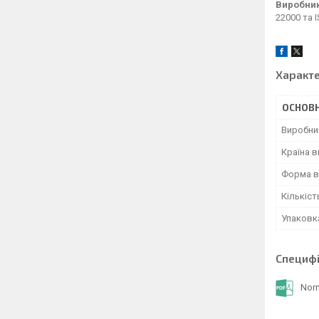
Виробник
22000 та 
Характ
ОСНОВН
Виробни
Країна 
Форма в
Кількіст
Упаковк
Специфі
Nor