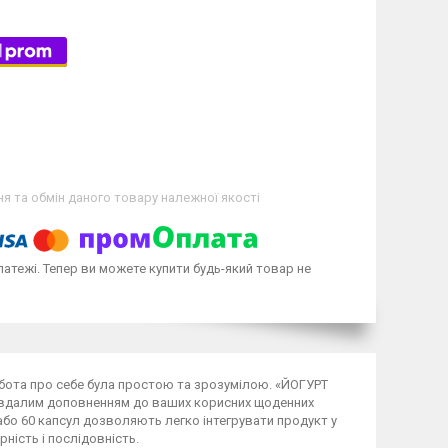
я та обмін даного товару належної якості
латежі. Тепер ви можете купити будь-який товар не
рбота про себе була простою та зрозумілою. «ЙОГУРТ
е вдалим доповненням до ваших корисних щоденних
або 60 капсул дозволяють легко інтегрувати продукт у
рність і послідовність.