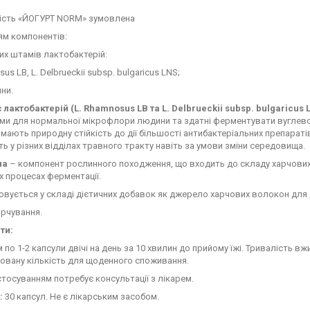
ість «ЙОГУРТ NORM» зумовлена
ям компонентів:
них штамів лактобактерій:
us LB, L. Delbrueckii subsp. bulgaricus LNS;
ини.
лактобактерій (L. Rhamnosus LB та L. Delbrueckii subsp. bulgaricus
ми для нормальної мікрофлори людини та здатні ферментувати вуглево
 мають природну стійкість до дії більшості антибактеріальних препараті
ть у різних відділах травного тракту навіть за умови зміни середовища.
на
– компонент рослинного походження, що входить до складу харчових 
 процесах ферментації.
вується у складі дієтичних добавок як джерело харчових волокон для
арчування.
ти:
по 1-2 капсули двічі на день за 10 хвилин до прийому їжі. Тривалість в
овану кількість для щоденного споживання.
тосуванням потребує консультації з лікарем.
:
30 капсул. Не є лікарським засобом.