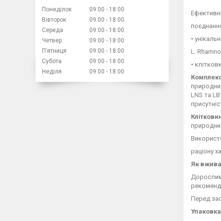
Понеділок
09:00
18:00
Ефективн
Вівторок
09:00
18:00
поєднанн
Середа
09:00
18:00
• унікаль
Четвер
09:00
18:00
Пʼятниця
09:00
18:00
L. Rhamnos
Субота
09:00
18:00
• клітков
Неділя
09:00
18:00
Комплекс 
природни
LNS та LB
присутніс
Кліткови
природних
Використо
раціону х
Як вжива
Дорослим 
рекоменд
Перед зас
Упаковка