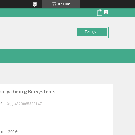
Кошик
Пошук...
апсул Georg BioSystems
іб
Код:
4820065533147
ті — 200 ₴