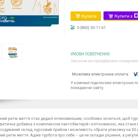
Купити
Купити з
0 (800) 50-11-61
Законом не передбачено поверненн
У компанії підключені електронні п
покидаючи сайту.
ний ритм життя стає дедалі інтенсивнішим, особливо хочеться, щоб ту
ієтична добавка з комплексом лактобактерій і клітковиною, яка стан
родуманий склад, курсовий прийом і можливість обрати упаковку на 30 
ний ритм життя. Адже турбота про себе – це не складні рішення, а регуля