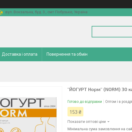
вул. Вокзальна, буд. 3., смт Побузьке, Україна
Доставка і оплата
Повернення та обмін
"ЙОГУРТ Норм" (NORM) 30 к
Готово до відправки
Оптом і в роздр
153 ₴
Показати оптові ціни
Мінімальна сума замовлення на сай