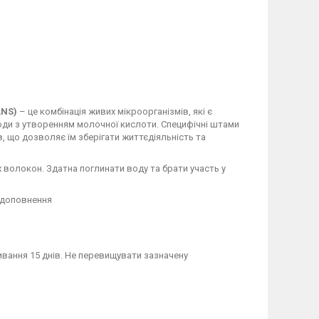
 LNS)
– це комбінація живих мікроорганізмів, які є
ди з утворенням молочної кислоти. Специфічні штами
в, що дозволяє їм зберігати життєдіяльність та
волокон. Здатна поглинати воду та брати участь у
 доповнення
живання 15 днів. Не перевищувати зазначену