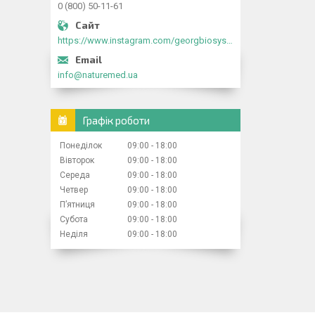
0 (800) 50-11-61
https://www.instagram.com/georgbiosystems_ua/
info@naturemed.ua
Графік роботи
Понеділок
09:00
18:00
Вівторок
09:00
18:00
Середа
09:00
18:00
Четвер
09:00
18:00
Пʼятниця
09:00
18:00
Субота
09:00
18:00
Неділя
09:00
18:00