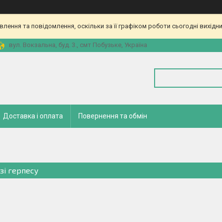
ення та повідомлення, оскільки за її графіком роботи сьогодні вихідн
вул. Вокзальна, буд. 3., смт Побузьке, Україна
Доставка і оплата
Повернення та обмін
азі герпесу