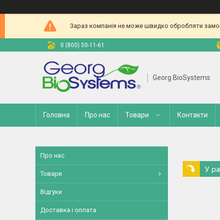
Зараз компанія не може швидко обробляти замовл
0 (800) 50-11-61
Georg BioSystems
Головна
Про нас
Товари
Контакти
Про нас
У р
Товари
Відгуки
Доставка і оплата