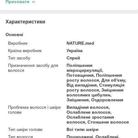
Приховати
Характеристики
Основні
Виробник
NATURE.med
Країна виробник
Україна
Тип засобу
Спрей
Призначення засобу для
Поліпшення
волосся
мікроциркуляції,
Потовщення, Поліпшення
росту волосся, Для об'єму,
Від випадіння, Стимуляція
росту волосся, Зміцнення
волосяних цибулин,
Зміцнення, Оздоровлення
Проблема волосся і шкіри
Випадіння волосся,
голови
Ослаблене волосся,
Ослаблене зростання
волосся, Стоншене волосся
Тип шкіри голови
Всі типи шкіри
Тип волосся
Пошкоджені, Ослаблені,