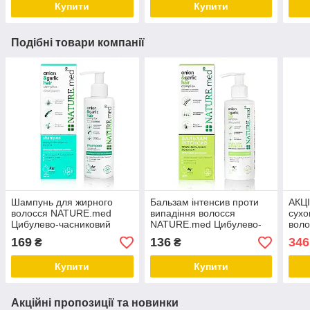
Купити
Купити
Подібні товари компанії
Шампунь для жирного
Бальзам інтенсив проти
АКЦ
волосся NATURE.med
випадіння волосся
сухо
Цибулево-часниковий
NATURE.med Цибулево-
вол
комплекс 200 мл
часниковий комплекс 200
Цибу
169
136
346
₴
₴
мл
комп
Купити
Купити
Акційні пропозиції та новинки