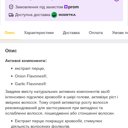
Замовлення під захистом
Доступна доставка
Опис
Характеристики
Доставка
Оплата
Умови п
Опис
Активні компоненти:
екстракт перцю,
Onion Flavones
®
,
Garlic Flavones
®
Завдяки вмісту натуральних активних компонентів засіб
інтенсивно підсилює кровообіг в шкірі голови, активізує ріст і
зміцнює волосся. Тому спрей активатор росту волосся
рекомендований для застосування при випадінні та
ослабленні волосся, пошкодженні або стоншенні волосин.
Екстракт перцю покращує кровообіг, стимулює
діяльність волосяних фолікулів.