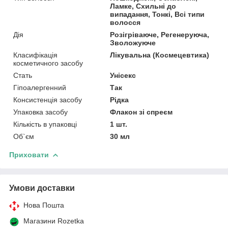
Ламке, Схильні до
випадання, Тонкі, Всі типи
волосся
Дія
Розігріваюче, Регенеруюча,
Зволожуюче
Класифікація
Лікувальна (Космецевтика)
косметичного засобу
Стать
Унісекс
Гіпоалергенний
Так
Консистенція засобу
Рідка
Упаковка засобу
Флакон зі спреєм
Кількість в упаковці
1 шт.
Об`єм
30 мл
Приховати
Умови доставки
Нова Пошта
Магазини Rozetka