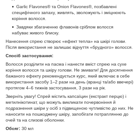
Garlic Flavones
®
та Onion Flavones
®
, позбавлені
специфічного запаху, живлять, зволожують і зміцнюють
коріння волосся.
Завдяки збагаченню флавонів сріблом волосся
набуває живого блиску.
Нанесення спрею створює «ефект тепла» на шкірі голови.
Після використання не залишає відчуття «брудного» волосся.
Спосіб застосування:
Волосся розділити на пасма і нанести вміст спрею на сухе
коріння волосся та шкіру голови. Не змивати!
Для досягнення
бажаного ефекту рекомендується курс, який включає в себе
використання засобу 1–2 рази на день (вранці та/або ввечері)
протягом 4–6 тижнів застосування, 3 рази на рік.
Зверніть увагу! Спрей містить капсаїцин (екстракт перцю) і
метилнікотинат, що можуть викликати почервоніння й
подразнення шкіри у осіб з підвищеною чутливістю до них. Не
наносити на пошкоджену шкіру, запобігати потраплянню до
очей та на слизові оболонки.
Обсяг:
30 мл