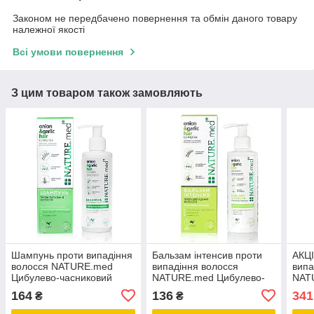
Законом не передбачено повернення та обмін даного товару
належної якості
Всі умови повернення
З цим товаром також замовляють
Шампунь проти випадіння
Бальзам інтенсив проти
АКЦ
волосся NATURE.med
випадіння волосся
випа
Цибулево-часниковий
NATURE.med Цибулево-
NAT
комплекс 200 мл
часниковий комплекс 200
часн
164
136
341
₴
₴
мл