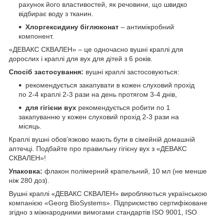
рахунок його властивостей, як речовини, що швидко
вiдбирає воду з тканин.
Хлоргексидину бiглюконат
– антимікробний
компонент.
«ДЕВАКС СКВАЛЕН» – це одночасно вушні краплі для
дорослих і краплі для вух для дітей з 6 років.
Спосіб застосування:
вушні краплі застосовуються:
рекомендується закапувати в кожен слуховий прохід
по 2-4 краплі 2-3 рази на день протягом 3-4 днів,
для гігієни вух
рекомендується робити по 1
закапуванню у кожен слуховий прохід 2-3 рази на
місяць.
Краплі вушні обов’язково мають бути в сімейній домашній
аптечці. Подбайте про правильну гігієну вух з «ДЕВАКС
СКВАЛЕН»!
Упаковка:
флакон полімерний крапельний, 10 мл (не менше
ніж 280 доз).
Вушні краплі «ДЕВАКС СКВАЛЕН» виробляються українською
компанією «Georg BioSystems». Підприємство сертифіковане
згідно з міжнародними вимогами стандартів ISO 9001, ISO