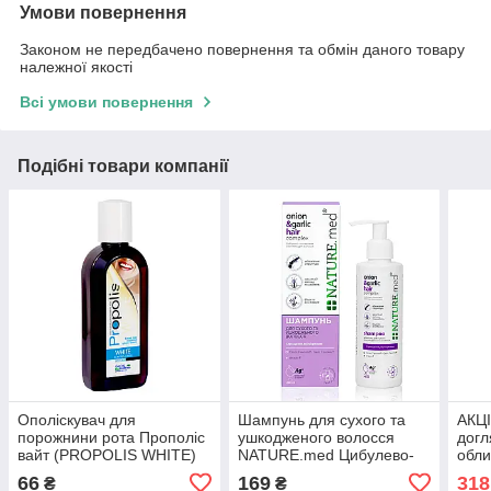
Умови повернення
Законом не передбачено повернення та обмін даного товару
належної якості
Всі умови повернення
Подібні товари компанії
Ополіскувач для
Шампунь для сухого та
АКЦ
порожнини рота Прополіс
ушкодженого волосся
догл
вайт (PROPOLIS WHITЕ)
NATURE.med Цибулево-
обли
Georg BioSystems
часниковий комплекс 200
NAT
66
169
318
₴
₴
мл