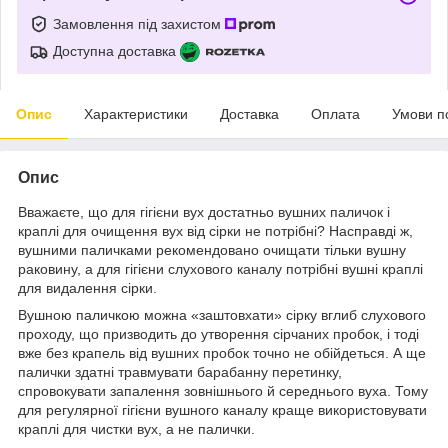
Замовлення під захистом
Доступна доставка
Опис
Характеристики
Доставка
Оплата
Умови п
Опис
Вважаєте, що для гігієни вух достатньо вушних паличок і
краплі для очищення вух від сірки не потрібні? Насправді ж,
вушними паличками рекомендовано очищати тільки вушну
раковину, а для гігієни слухового каналу потрібні вушні краплі
для видалення сірки.
Вушною паличкою можна «заштовхати» сірку вглиб слухового
проходу, що призводить до утворення сірчаних пробок, і тоді
вже без крапель від вушних пробок точно не обійдеться. А ще
палички здатні травмувати барабанну перетинку,
спровокувати запалення зовнішнього й середнього вуха. Тому
для регулярної гігієни вушного каналу краще використовувати
краплі для чистки вух, а не палички.