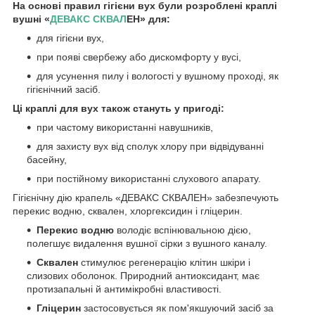
На основі правил гігієни вух були розроблені
краплі
вушні
«
ДЕВАКС СКВАЛ
ЕН» для:
для гігієни вух,
при появі свербежу або дискомфорту у вусі,
для усунення пилу і вологості у вушному проході, як
гігієнічний засіб.
Ці краплі для вух також стануть у пригоді:
при частому використанні навушників,
для захисту вух від сполук хлору при відвідуванні
басейну,
при постійному використанні слухового апарату.
Гігієнічну дію крапель «ДЕВАКС СКВАЛЕН» забезпечують
перекис водню, сквален, хлоргексидин і гліцерин.
Перекис водню
володіє вспінювальною дією,
полегшує видалення вушної сірки з вушного каналу.
Сквален
стимулює регенерацію клітин шкіри і
слизових оболонок. Природний антиоксидант, має
протизапальні й антимікробні властивості.
Гліцерин
застосовується як пом'якшуючий засіб за