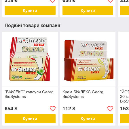
318
654
312
₴
₴
Купити
Купити
Подібні товари компанії
"БІФЛЕКС" капсули Georg
Крем БІФЛЕКС Georg
"ЙО
BioSystems
BioSystems
30 к
BioS
654
112
153
₴
₴
Купити
Купити