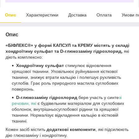
Опис
Характеристики
Доставка
Оплата
Умови п
Опис
«БІФЛЕКС®» у формі КАПСУЛ та КРЕМУ містять у складі
хондроїтину сульфат та D-глюкозаміну гідрохлорид,
які
діють комплексно:
Хондроїтину сульфат
стимулює відновлення
хрящової тканини. Уповільнює руйнування кісткової
тканини, знижує втрати кальцію і полегшує рухливість
суглобів. Грає роль природного мастила суглобових
поверхонь.
D-глюкозаміну гідрохлорид
бере участь у синте
зі
речовин, які
є будівельним матеріалом для суглобових
оболонок, внутрішньосуглобової рідини та хрящової
тканини. Нормалізує відкладення кальцію в кістковій
тканині.
Кожен засіб містить
додаткові компоненти
, які підсилюють
дію глюкозаміну і хондроїтину.