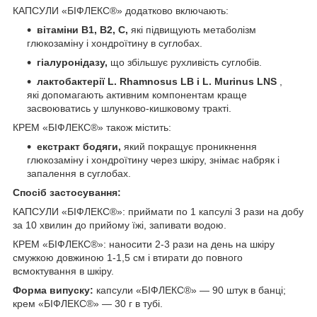
КАПСУЛИ «БІФЛЕКС®» додатково включають:
вітаміни В1, В2, С,
які підвищують метаболізм
глюкозаміну і хондроїтину в суглобах.
гіалуронідазу,
що збільшує рухливість суглобів.
лактобактерії L. Rhamnosus LB і L. Murinus LNS
,
які допомагають активним компонентам краще
засвоюватись у шлунково-кишковому тракті.
КРЕМ «БІФЛЕКС®» також містить:
екстракт бодяги,
який покращує проникнення
глюкозаміну і хондроїтину через шкіру, знімає набряк і
запалення в суглобах.
Спосіб застосування:
КАПСУЛИ «БІФЛЕКС®»: приймати по 1 капсулі 3 рази на добу
за 10 хвилин до прийому їжі, запивати водою.
КРЕМ «БІФЛЕКС®»: наносити 2-3 рази на день на шкіру
смужкою довжиною 1-1,5 см і втирати до повного
всмоктування в шкіру.
Форма випуску:
капсули «БІФЛЕКС®» — 90 штук в банці;
крем «БІФЛЕКС®» — 30 г в тубі.