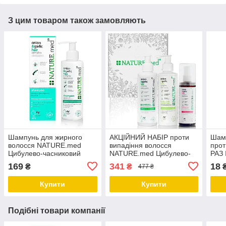
З цим товаром також замовляють
Шампунь для жирного
АКЦІЙНИЙ НАБІР проти
Шам
волосся NATURE.med
випадіння волосся
про
Цибулево-часниковий
NATURE.med Цибулево-
РАЗ
комплекс 200 мл
часниковий комплекс.3 шт
169
341
18
₴
₴
477 ₴
Купити
Купити
Подібні товари компанії