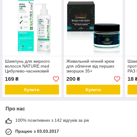
Шампунь для жирного
Живильний нічний крем
Шам
волосся NATURE.med
для обличчя від перших
про
Цибулево-часниковий
зморшок 35+
РАЗ
комплекс 200 мл
NATURE.med Влада над
169
200
18
₴
₴
часом 50 мл
Купити
Купити
Про нас
100% позитивних з 142 відгуків за рік
Працює з 03.03.2017