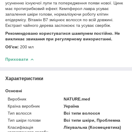
усуненню існуючої лупи та попередження появи нової. Цинк
має протигрибковий ефект. Кемпферол лавра усуває
запалення шкіри голови, нормалізуючи роботу клітин
епідермісу. Вітамін В7 зміцнює волосся по всій довжині.
Екстракт чайного дерева заспокоює та усуває свербіж.
Рекомендовано користуватися шампунем постійно. Не
викликає звикання при регулярному використанні.
Об'єм:
200 мл
Приховати
Характеристики
Основні
Виробник
NATURE.med
Країна виробник
Україна
Тип волосся
Всі типи волосся
Тип шкіри голови
Всі типи шкіри, Проблемна
Класифікація
Лікувальна (Космецевтика)
косметичного засобу