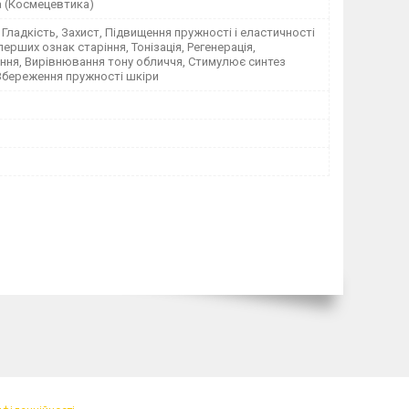
а (Космецевтика)
Гладкість, Захист, Підвищення пружності і еластичності
перших ознак старіння, Тонізація, Регенерація,
ня, Вирівнювання тону обличчя, Стимулює синтез
Збереження пружності шкіри