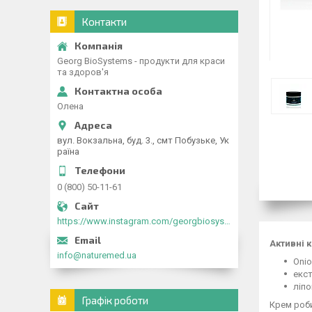
Контакти
Georg BioSystems - продукти для краси
та здоров'я
Олена
вул. Вокзальна, буд. 3., смт Побузьке, Ук
раїна
0 (800) 50-11-61
https://www.instagram.com/georgbiosystems_ua/
Активні 
info@naturemed.ua
Onio
екст
ліпо
Графік роботи
Крем роби