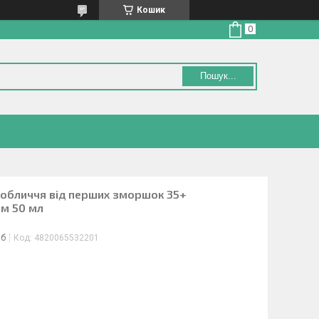
Кошик
Пошук...
 обличчя від перших зморшок 35+
м 50 мл
іб
Код:
4820065532201