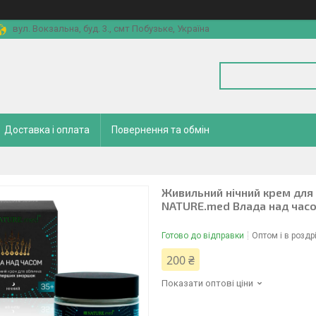
вул. Вокзальна, буд. 3., смт Побузьке, Україна
Доставка і оплата
Повернення та обмін
Живильний нічний крем для
NATURE.med Влада над часо
Готово до відправки
Оптом і в роздр
200 ₴
Показати оптові ціни