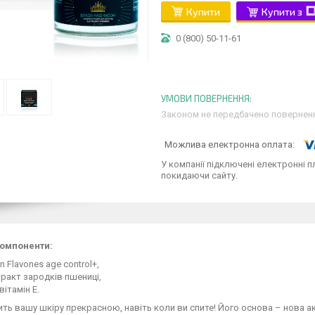
Купити
Купити з
0 (800) 50-11-61
Законом не передбачено поверненн
У компанії підключені електронні п
покидаючи сайту.
компоненти:
n Flavones age control+,
ракт зародків пшениці,
вітамін Е.
ть вашу шкіру прекрасною, навіть коли ви спите! Його основа – нова а