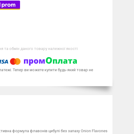
я та обмін даного товару належної якості
латежі. Тепер ви можете купити будь-який товар не
ктивна формула флавонів цибулі без запаху Onion Flavones