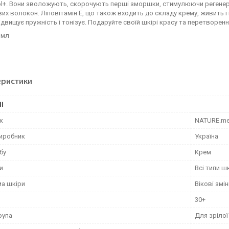
ol+. Вони зволожують, скорочують перші зморшки, стимулюючи регенер
их волокон. Ліповітамін Е, що також входить до складу крему, живить і 
ідвищує пружність і тонізує. Подаруйте своїй шкірі красу та перетворенн
 мл
еристики
І
к
NATURE.m
виробник
Україна
бу
Крем
и
Всі типи ш
а шкіри
Вікові змі
30+
рупа
Для зрілої 