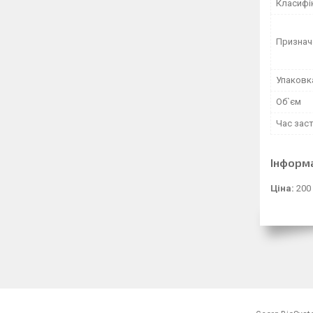
Класифі
Признач
Упаковк
Об`єм
Час зас
Інформ
Ціна:
200