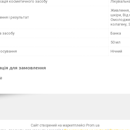
кація косметичного засобу
Лікувальн
Живлення, 
шкіри, Від 
ення і результат
Омолоджен
колагену, 
а засобу
Банка
50 мл
тосування
Нічний
ація для замовлення
 ₴
Сайт створений на маркетплейсі
Prom.ua