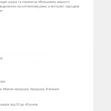
ацію шкіри та сприяючи збільшенню міцності
відновлює на клітинному рівні, а екстракт зародків
я!
ed
кіри
ни, Мімічні зморшки, Зморшки, В'янення
шкіри, від 35 до 45 років