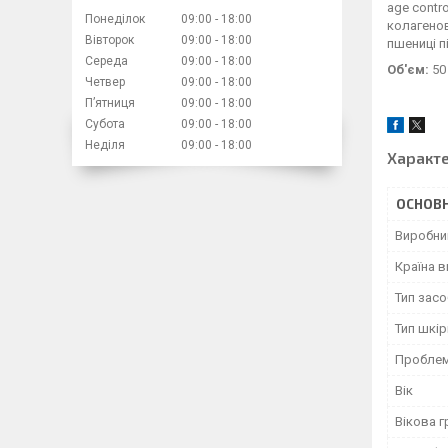
age contr
Понеділок
09:00
18:00
колагенов
Вівторок
09:00
18:00
пшениці п
Середа
09:00
18:00
Об'єм:
50
Четвер
09:00
18:00
Пʼятниця
09:00
18:00
Субота
09:00
18:00
Неділя
09:00
18:00
Характ
ОСНОВН
Виробни
Країна 
Тип засо
Тип шкір
Проблем
Вік
Вікова г