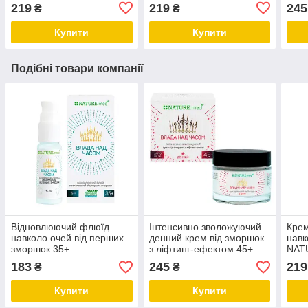
краси 30 мл
часом 15 мл
часо
219
219
245
₴
₴
Купити
Купити
Подібні товари компанії
Відновлюючий флюїд
Інтенсивно зволожуючий
Крем
навколо очей від перших
денний крем від зморшок
навк
зморшок 35+
з ліфтинг-ефектом 45+
NAT
NATURE.med Влада над
NATURE.med Влада над
часо
183
245
219
₴
₴
часом 15 мл
часом 50 мл
Купити
Купити