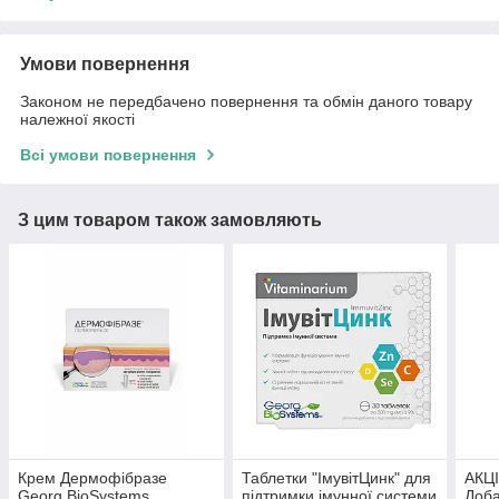
Умови повернення
Законом не передбачено повернення та обмін даного товару
належної якості
Всі умови повернення
З цим товаром також замовляють
Крем Дермофібразе
Таблетки "ІмувітЦинк" для
АКЦ
Georg BioSystems
підтримки імунної системи
Доб