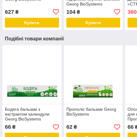
Georg BioSystems
«СТ
МАГН
627
104
360
₴
₴
«ІМ
BioS
Купити
Купити
Подібні товари компанії
Бодяга бальзам з
Прополіс бальзам Georg
Опол
екстрактом календули
BioSystems
для 
Georg BioSystems
Проп
DENT
66
62
66
₴
₴