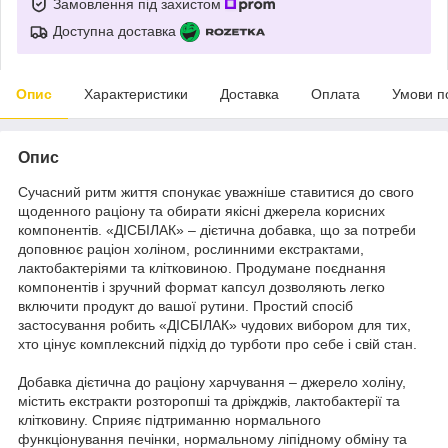
Замовлення під захистом
Доступна доставка
Опис
Характеристики
Доставка
Оплата
Умови п
Опис
Сучасний ритм життя спонукає уважніше ставитися до свого
щоденного раціону та обирати якісні джерела корисних
компонентів. «ДІСБІЛАК» – дієтична добавка, що за потреби
доповнює раціон холіном, рослинними екстрактами,
лактобактеріями та клітковиною. Продумане поєднання
компонентів і зручний формат капсул дозволяють легко
включити продукт до вашої рутини. Простий спосіб
застосування робить «ДІСБІЛАК» чудових вибором для тих,
хто цінує комплексний підхід до турботи про себе і свій стан.
Добавка дієтична до раціону харчування – джерело холіну,
містить екстракти розторопші та дріжджів, лактобактерії та
клітковину. Сприяє підтриманню нормального
функціонування печінки, нормальному ліпідному обміну та