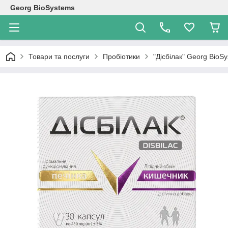
Georg BioSystems
Товари та послуги
Пробіотики
"Дісбілак" Georg BioS