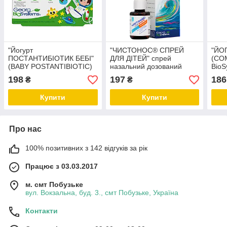
"Йогурт
"ЧИСТОНОС® СПРЕЙ
"ЙО
ПОСТАНТИБІОТИК БЕБІ"
ДЛЯ ДІТЕЙ" спрей
(CO
(BABY POSTANTIBIOTIC)
назальний дозований
BioS
Georg BioSystems
Georg BioSystems 30мл
198
197
186
₴
₴
Купити
Купити
Про нас
100% позитивних з 142 відгуків за рік
Працює з 03.03.2017
м. смт Побузьке
вул. Вокзальна, буд. 3., смт Побузьке, Україна
Контакти