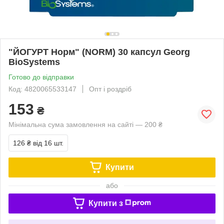
"ЙОГУРТ Норм" (NORM) 30 капсул Georg
BioSystems
Готово до відправки
Код: 4820065533147
Опт і роздріб
153
₴
Мінімальна сума замовлення на сайті — 200 ₴
126 ₴
від 16 шт.
Купити
або
Купити з