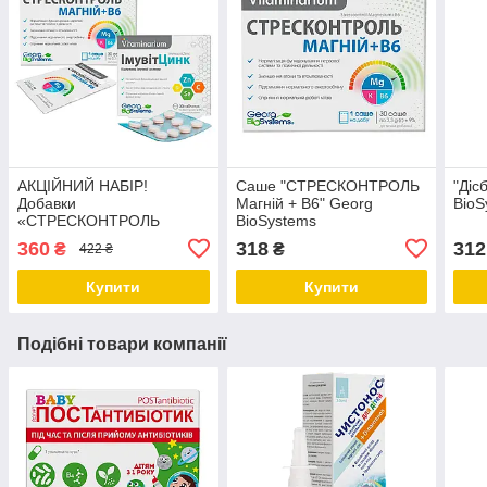
АКЦІЙНИЙ НАБІР!
Саше "СТРЕСКОНТРОЛЬ
"Діс
Добавки
Магній + В6" Georg
BioS
«СТРЕСКОНТРОЛЬ
BioSystems
МАГНІЙ + В6» та
360
318
312
₴
₴
422 ₴
«ІМУВІТЦИНК» Georg
BioSystems
Купити
Купити
Подібні товари компанії