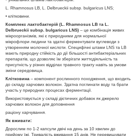
L. Rhamnosus LB, L. Delbrueckii subsp. bulgaricus LNS;
• клітковини.
Комплекс лактобактерій (L. Rhamnosus LB та L.
Delbrueckii subsp. bulgaricus LNS)
– це комбінація живих
мікроорганізмів, які є природними для нормальної
мікрофлори людини та здатні ферментувати вуглеводи з
утворенням молочної кислоти. Специфічні штами LNS та LB
мають природну стійкість до дії більшості антибактеріальних
препаратів, що дозволяє їм зберігати життєдіяльність та
присутність у різних відділах травного тракту навіть за умови
зміни середовища.
Клітковина
– компонент рослинного походження, що входить
до складу харчових волокон. Здатна поглинати воду та брати
участь у природних процесах ферментації.
Використовується у складі дієтичних добавок як джерело
харчових волокон для доповнення
раціону харчування.
Як вживати:
Дорослим по 1-2 капсули двічі на день за 10 хвилин до
прийому їжі. Тривалість вживання 15 днів. Не перевищувати