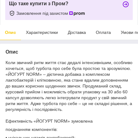
Що таке купити з Пром?
Замовлення під захистом
Опис
Характеристики
Доставка
Оплата
Умови п
Опис
Коли звичний ритм життя стає дедалі інтенсивнішим, особливо
хочеться, щоб турбота про себе була простою та зрозумілою.
«ЙОГУРТ NORM» – дієтична добавка з комплексом
лактобактерій і клітковиною, яка стане вдалим доповненням
до ваших корисних щоденних звичок. Продуманий склад,
курсовий прийом і можливість обрати упаковку на 30 або 60
капсул дозволяють легко інтегрувати продукт у свій звичний
ритм життя. Адже турбота про себе – це не складні рішення, а
регулярність і послідовність.
Ефективність «ЙОГУРТ NORM» зумовлена
поєднанням компонентів:
• унікальних штамів лактобактерій: