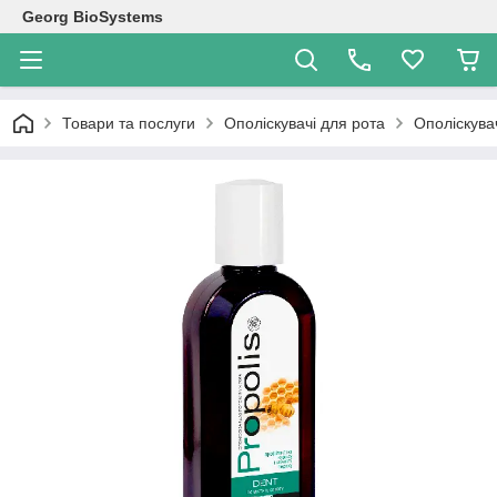
Georg BioSystems
Товари та послуги
Ополіскувачі для рота
Ополіскува