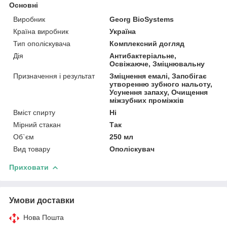
Основні
Виробник
Georg BioSystems
Країна виробник
Україна
Тип ополіскувача
Комплексний догляд
Дія
Антибактеріальне,
Освіжаюче, Зміцнювальну
Призначення і результат
Зміцнення емалі, Запобігає
утворенню зубного нальоту,
Усунення запаху, Очищення
міжзубних проміжків
Вміст спирту
Ні
Мірний стакан
Так
Об`єм
250 мл
Вид товару
Ополіскувач
Приховати
Умови доставки
Нова Пошта