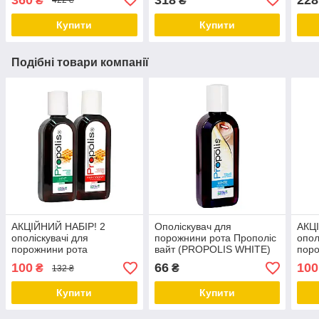
₴
₴
422 ₴
«ІМУВІТЦИНК» Georg
BioSystems
Купити
Купити
Подібні товари компанії
АКЦІЙНИЙ НАБІР! 2
Ополіскувач для
АКЦ
ополіскувачі для
порожнини рота Прополіс
опол
порожнини рота
вайт (PROPOLIS WHITЕ)
поро
«Прополіс Дент» +
Georg BioSystems
«Про
100
66
100
₴
₴
132 ₴
«Прополіс Пародонт» за
ЗНИ
ЗНИЖЕНОЮ ЦІНОЮ
Купити
Купити