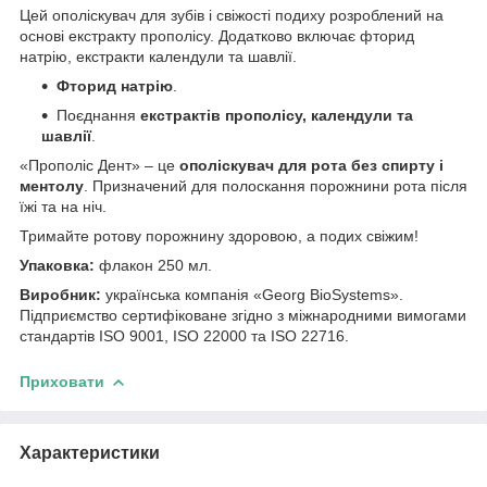
Цей
ополіскувач для зубів
і свіжості подиху розроблений на
основі екстракту прополісу. Додатково включає
фторид
натрію, екстракти календули та шавлії.
Фторид натрію
.
Поєднання
екстрактів прополісу, календули та
шавлії
.
«Прополіс Дент» – це
ополіскувач для рота без спирту і
ментолу
. Призначений для полоскання порожнини рота після
їжі та на ніч.
Тримайте ротову порожнину здоровою, а подих свіжим!
Упаковка:
флакон 250 мл.
Виробник:
українська компанія «Georg BioSystems».
Підприємство сертифіковане згідно з міжнародними вимогами
стандартів ISO 9001, ISO 22000 та ISO 22716.
Приховати
Характеристики