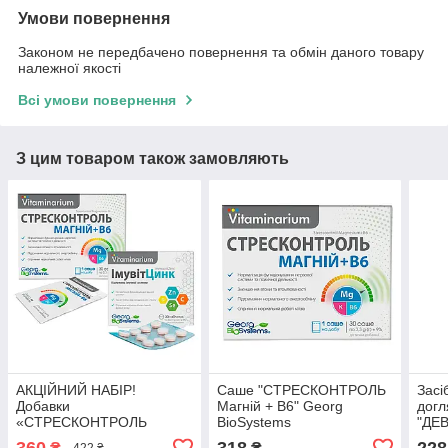
Умови повернення
Законом не передбачено повернення та обмін даного товару
належної якості
Всі умови повернення
З цим товаром також замовляють
АКЦІЙНИЙ НАБІР!
Саше "СТРЕСКОНТРОЛЬ
Засі
Добавки
Магній + В6" Georg
догл
«СТРЕСКОНТРОЛЬ
BioSystems
"ДЕ
МАГНІЙ + В6» та
360
318
228