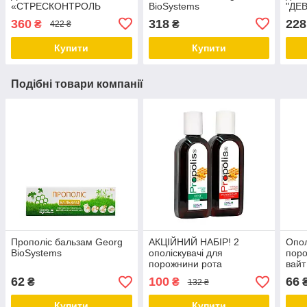
«СТРЕСКОНТРОЛЬ
BioSystems
"ДЕ
МАГНІЙ + В6» та
360
318
228
₴
₴
422 ₴
«ІМУВІТЦИНК» Georg
BioSystems
Купити
Купити
Подібні товари компанії
Прополіс бальзам Georg
АКЦІЙНИЙ НАБІР! 2
Опол
BioSystems
ополіскувачі для
поро
порожнини рота
вай
«Прополіс Дент» +
Geor
62
100
66
₴
₴
132 ₴
«Прополіс Пародонт» за
ЗНИЖЕНОЮ ЦІНОЮ
Купити
Купити