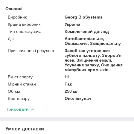
Основні
Виробник
Georg BioSystems
Країна виробник
Україна
Тип ополіскувача
Комплексний догляд
Дія
Антибактеріальне,
Освіжаюче, Зміцнювальну
Призначення і результат
Запобігає утворенню
зубного нальоту, Здоров'я
ясен, Зміцнення емалі,
Усунення запаху, Очищення
міжзубних проміжків
Вміст спирту
Ні
Мірний стакан
Так
Об`єм
250 мл
Вид товару
Ополіскувач
Приховати
Умови доставки