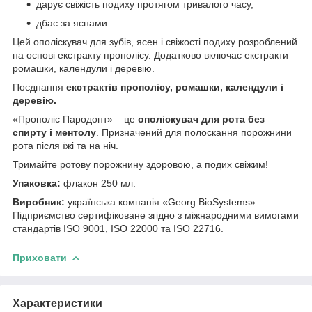
дарує свіжість подиху протягом тривалого часу,
дбає за яснами.
Цей
ополіскувач для зубів, ясен і
свіжості подиху розроблений
на основі екстракту прополісу. Додатково включає
екстракти
ромашки, календули і деревію.
Поєднання
екстрактів прополісу, ромашки, календули і
деревію.
«Прополіс Пародонт» – це
ополіскувач для рота без
спирту і ментолу
. Призначений для полоскання порожнини
рота після їжі та на ніч.
Тримайте ротову порожнину здоровою, а подих свіжим!
Упаковка:
флакон 250 мл.
Виробник:
українська компанія «Georg BioSystems».
Підприємство сертифіковане згідно з міжнародними вимогами
стандартів ISO 9001, ISO 22000 та ISO 22716.
Приховати
Характеристики