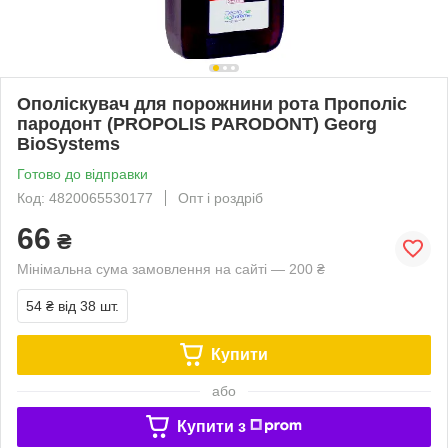
Ополіскувач для порожнини рота Прополіс
пародонт (PROPOLIS PARODONT) Georg
BioSystems
Готово до відправки
Код: 4820065530177
Опт і роздріб
66
₴
Мінімальна сума замовлення на сайті — 200 ₴
54 ₴
від 38 шт.
Купити
або
Купити з