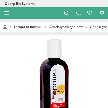
Georg BioSystems
Товари та послуги
Ополіскувачі для рота
Ополіскув