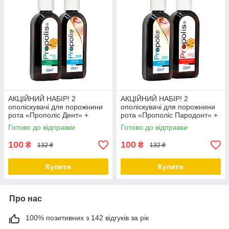
АКЦІЙНИЙ НАБІР! 2
АКЦІЙНИЙ НАБІР! 2
ополіскувачі для порожнини
ополіскувачі для порожнини
рота «Прополіс Дент» +
рота «Прополіс Пародонт» +
«Прополіс Вайт» за
«Прополіс Вайт» за
Готово до відправки
Готово до відправки
ЗНИЖЕНОЮ ЦІНОЮ
ЗНИЖЕНОЮ ЦІНОЮ
100
100
₴
₴
132 ₴
132 ₴
Купити
Купити
Про нас
100% позитивних з 142 відгуків за рік